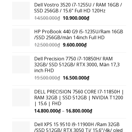
Dell Vostro 3520 i7-1255U / RAM 16GB /
SSD 256GB / 15.6” Full HD 120Hz
14.500.000
₫
10.900.000
₫
HP ProBook 440 G9 i5-1235U/Ram 16GB
/SSD 256GB/màn 14inch Full HD
12.500.000
₫
9.600.000
₫
Dell Precision 7750 i7-10850H/ RAM
32GB/ SSD 512GB/ RTX 3000, Màn 17,3
inch FHD
19.500.000
₫
16.500.000
₫
DELL PRECISION 7560 CORE I7-11850H |
RAM 32GB | SSD 512GB | NVIDIA T1200
| 15.6 | FHD
14.800.000
₫
–
16.800.000
₫
Dell XPS 15 9510 i9-11900H /Ram 32GB
/SSD 512GB/ RTX 3050 Ti/ 15.6"/4k/ oled