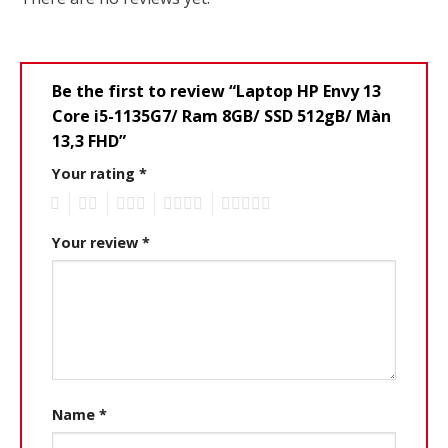
Be the first to review “Laptop HP Envy 13
Core i5-1135G7/ Ram 8GB/ SSD 512gB/ Màn
13,3 FHD”
Your rating
*
1
2
3
4
5
Your review
*
Name
*