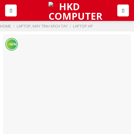
Skip
to
content
HOME
/
LAPTOP, MÁY TÍNH XÁCH TAY
/
LAPTOP HP
-16%