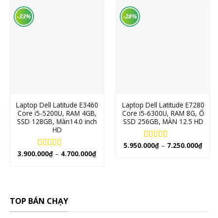
-33%
-28%
Laptop Dell Latitude E3460
Laptop Dell Latitude E7280
Core i5-5200U, RAM 4GB,
Core i5-6300U, RAM 8G, Ổ
SSD 128GB, Màn14.0 inch
SSD 256GB, MÀN 12.5 HD
HD
5.950.000
₫
–
7.250.000
₫
Rated
5.00
3.900.000
₫
–
4.700.000
₫
out of 5
Rated
5.00
out of 5
TOP BÁN CHẠY