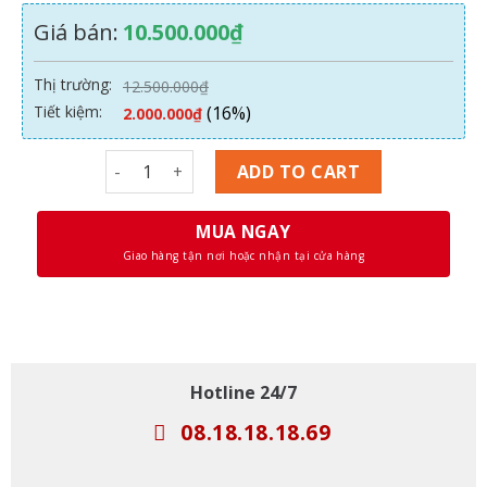
Giá bán:
10.500.000
₫
Thị trường:
12.500.000
₫
Tiết kiệm:
(16%)
2.000.000
₫
Laptop HP Envy 13 Core i5-1135G7/ Ram 8GB/ SS
ADD TO CART
MUA NGAY
Giao hàng tận nơi hoặc nhận tại cửa hàng
Hotline 24/7
08.18.18.18.69