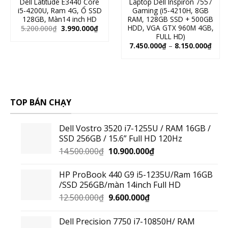
Dell Latitude E3440 Core
Laptop Dell Inspiron 7557
i5-4200U, Ram 4G, Ổ SSD
Gaming (i5-4210H, 8GB
128GB, Màn14 inch HD
RAM, 128GB SSD + 500GB
HDD, VGA GTX 960M 4GB,
5.200.000
₫
3.990.000
₫
FULL HD)
7.450.000
₫
–
8.150.000
₫
TOP BÁN CHẠY
Dell Vostro 3520 i7-1255U / RAM 16GB /
SSD 256GB / 15.6” Full HD 120Hz
14.500.000
₫
10.900.000
₫
HP ProBook 440 G9 i5-1235U/Ram 16GB
/SSD 256GB/màn 14inch Full HD
12.500.000
₫
9.600.000
₫
Dell Precision 7750 i7-10850H/ RAM