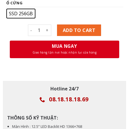
Ổ CỨNG
SSD 256GB
Laptop Dell Latitude E7280 Core i5-6300U, RAM 8
ADD TO CART
MUA NGAY
Giao hàng tận nơi hoặc nhận tại cửa hàng
Hotline 24/7
08.18.18.18.69
THÔNG SỐ KỸ THUẬT:
Màn Hình : 12.5” LED Backlit HD 1366×768