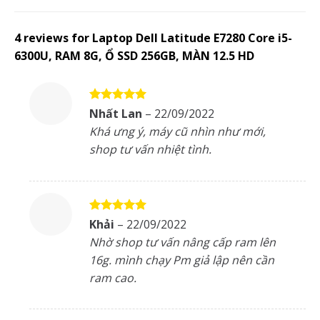
4 reviews for
Laptop Dell Latitude E7280 Core i5-
6300U, RAM 8G, Ổ SSD 256GB, MÀN 12.5 HD
Rated
5
Nhất Lan
–
22/09/2022
out of 5
Khá ưng ý, máy cũ nhìn như mới,
shop tư vấn nhiệt tình.
Rated
5
Khải
–
22/09/2022
out of 5
Nhờ shop tư vấn nâng cấp ram lên
16g. mình chạy Pm giả lập nên cần
ram cao.