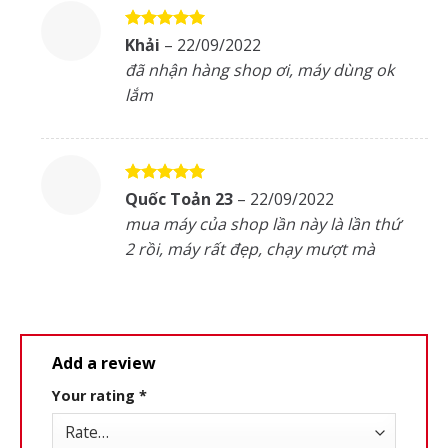
Rated
5
Khải
–
22/09/2022
out of 5
đã nhận hàng shop ơi, máy dùng ok
lắm
Rated
5
Quốc Toản 23
–
22/09/2022
out of 5
mua máy của shop lần này là lần thứ
2 rồi, máy rất đẹp, chạy mượt mà
Add a review
Your rating
*