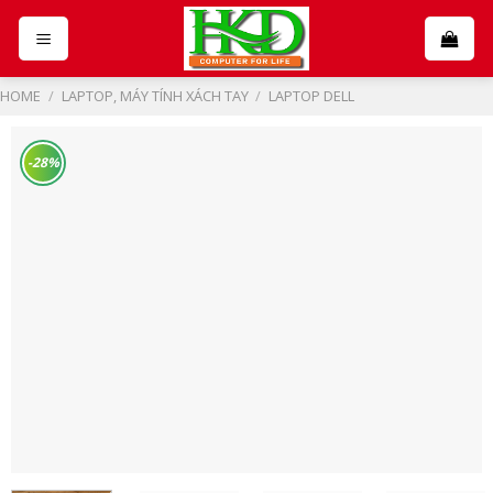
Skip
to
content
HOME
/
LAPTOP, MÁY TÍNH XÁCH TAY
/
LAPTOP DELL
-28%