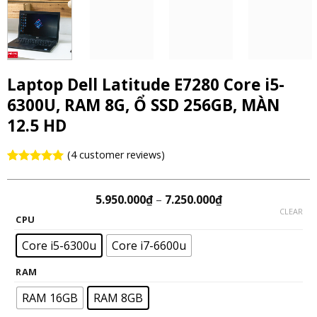
Laptop Dell Latitude E7280 Core i5-
6300U, RAM 8G, Ổ SSD 256GB, MÀN
12.5 HD
(
4
customer reviews)
Rated
4
5.00
out of 5
based on
5.950.000
₫
–
7.250.000
₫
customer
CLEAR
ratings
CPU
Core i5-6300u
Core i7-6600u
RAM
RAM 16GB
RAM 8GB