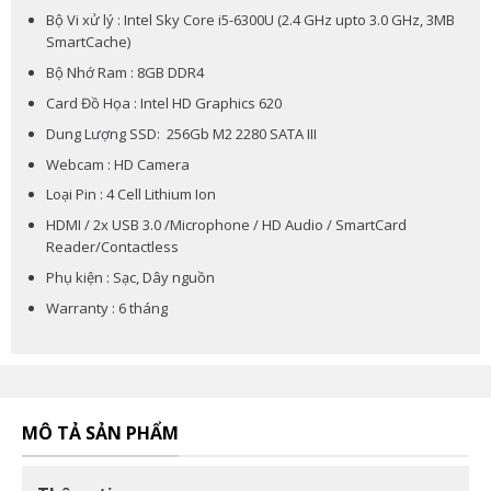
Bộ Vi xử lý : Intel Sky Core i5-6300U (2.4 GHz upto 3.0 GHz, 3MB
SmartCache)
Bộ Nhớ Ram : 8GB DDR4
Card Đồ Họa : Intel HD Graphics 620
Dung Lượng SSD: 256Gb M2 2280 SATA III
Webcam : HD Camera
Loại Pin : 4 Cell Lithium Ion
HDMI / 2x USB 3.0 /Microphone / HD Audio / SmartCard
Reader/Contactless
Phụ kiện : Sạc, Dây nguồn
Warranty : 6 tháng
MÔ TẢ SẢN PHẨM