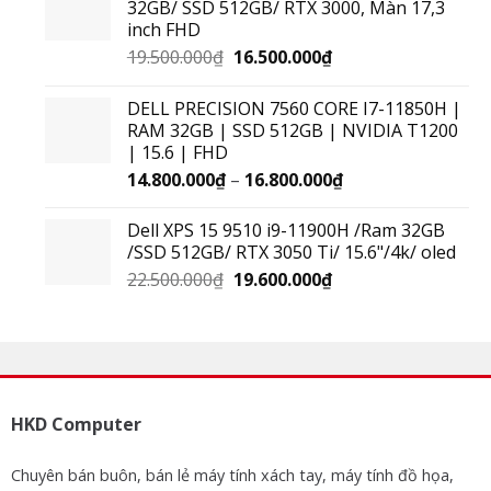
32GB/ SSD 512GB/ RTX 3000, Màn 17,3
inch FHD
19.500.000
₫
16.500.000
₫
DELL PRECISION 7560 CORE I7-11850H |
RAM 32GB | SSD 512GB | NVIDIA T1200
| 15.6 | FHD
14.800.000
₫
–
16.800.000
₫
Dell XPS 15 9510 i9-11900H /Ram 32GB
/SSD 512GB/ RTX 3050 Ti/ 15.6"/4k/ oled
22.500.000
₫
19.600.000
₫
HKD Computer
Chuyên bán buôn, bán lẻ máy tính xách tay, máy tính đồ họa,