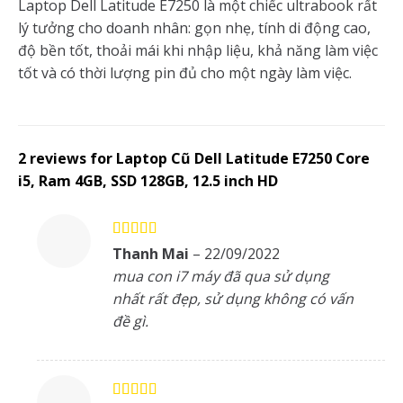
Laptop Dell Latitude E7250 là một chiếc ultrabook rất
lý tưởng cho doanh nhân: gọn nhẹ, tính di động cao,
độ bền tốt, thoải mái khi nhập liệu, khả năng làm việc
tốt và có thời lượng pin đủ cho một ngày làm việc.
2 reviews for
Laptop Cũ Dell Latitude E7250 Core
i5, Ram 4GB, SSD 128GB, 12.5 inch HD
Rated
5
out
Thanh Mai
–
22/09/2022
of 5
mua con i7 máy đã qua sử dụng
nhất rất đẹp, sử dụng không có vấn
đề gì.