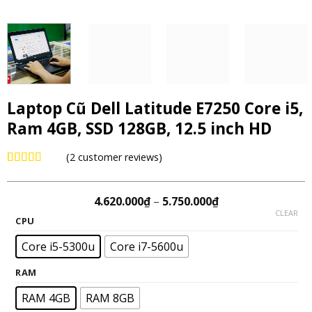
Laptop Cũ Dell Latitude E7250 Core i5,
Ram 4GB, SSD 128GB, 12.5 inch HD
(
2
customer reviews)
Rated
2
5.00
out of 5
based on
4.620.000
₫
–
5.750.000
₫
customer
CLEAR
ratings
CPU
Core i5-5300u
Core i7-5600u
RAM
RAM 4GB
RAM 8GB