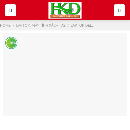
Skip
to
content
HOME
/
LAPTOP, MÁY TÍNH XÁCH TAY
/
LAPTOP DELL
-34%