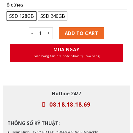
Ổ CỨNG
SSD 128GB
SSD 240GB
Laptop Cũ Dell Latitude E7250 Core i5, Ram 4GB, 
ADD TO CART
MUA NGAY
Giao hàng tận nơi hoặc nhận tại cửa hàng
Hotline 24/7
08.18.18.18.69
THÔNG SỐ KỸ THUẬT:
Màn Hình : 12.5” HD LED (1366×768) WLED-backlit