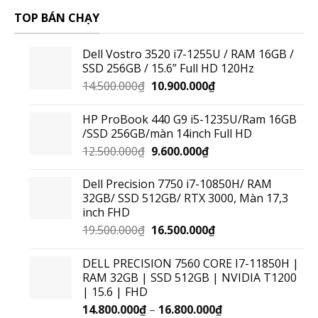
TOP BÁN CHẠY
Dell Vostro 3520 i7-1255U / RAM 16GB /
SSD 256GB / 15.6” Full HD 120Hz
14.500.000
₫
10.900.000
₫
HP ProBook 440 G9 i5-1235U/Ram 16GB
/SSD 256GB/màn 14inch Full HD
12.500.000
₫
9.600.000
₫
Dell Precision 7750 i7-10850H/ RAM
32GB/ SSD 512GB/ RTX 3000, Màn 17,3
inch FHD
19.500.000
₫
16.500.000
₫
DELL PRECISION 7560 CORE I7-11850H |
RAM 32GB | SSD 512GB | NVIDIA T1200
| 15.6 | FHD
14.800.000
₫
–
16.800.000
₫