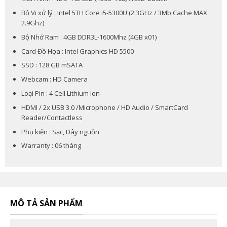
Bộ Vi xử lý : Intel 5TH Core i5-5300U (2.3GHz / 3Mb Cache MAX
2.9Ghz)
Bộ Nhớ Ram : 4GB DDR3L-1600Mhz (4GB x01)
Card Đồ Họa : Intel Graphics HD 5500
SSD : 128 GB mSATA
Webcam : HD Camera
Loại Pin : 4 Cell Lithium Ion
HDMI / 2x USB 3.0 /Microphone / HD Audio / SmartCard
Reader/Contactless
Phụ kiện : Sạc, Dây nguồn
Warranty : 06 tháng
MÔ TẢ SẢN PHẨM