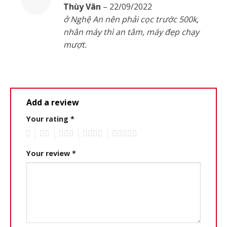
Rated
5
out
Thùy Vân
–
22/09/2022
of 5
ở Nghệ An nên phải cọc trước 500k,
nhân máy thì an tâm, máy đẹp chạy
mượt.
Add a review
Your rating
*
1
2
3
4
5
Your review
*