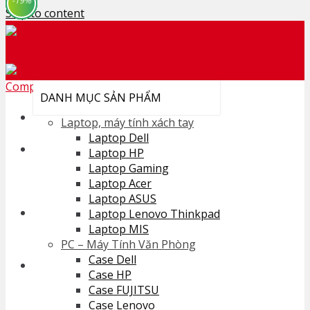
-35%
-28%
-34%
-36%
-22%
-23%
-22%
-19%
Skip to content
DANH MỤC SẢN PHẨM
Laptop, máy tính xách tay
Laptop Dell
Search for:
Laptop HP
Laptop Gaming
Laptop Acer
Laptop ASUS
Cart /
0
₫
Laptop Lenovo Thinkpad
Laptop MIS
No products in the cart.
PC – Máy Tính Văn Phòng
Case Dell
Case HP
Case FUJITSU
Cart
Case Lenovo