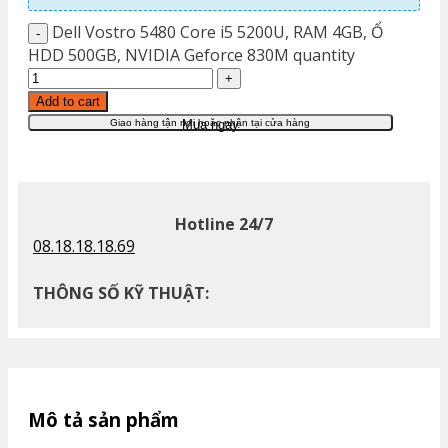
Dell Vostro 5480 Core i5 5200U, RAM 4GB, Ổ
HDD 500GB, NVIDIA Geforce 830M quantity
Add to cart
Giao hàng tận nơi hoặc nhận tại cửa hàng
Mua ngay
Hotline 24/7
08.18.18.18.69
THÔNG SỐ KỸ THUẬT:
Mô tả sản phẩm