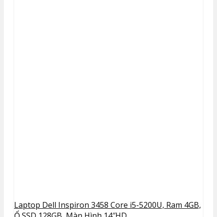
Laptop Dell Inspiron 3458 Core i5-5200U, Ram 4GB,
Ổ SSD 128GB, Màn Hình 14″HD