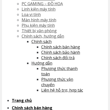
PC GAMING – ĐỒ HOẠ
No products in the cart.
Linh kiện máy tính
Loa vi tính
Màn hình máy tính
Phụ kiện máy tính
Thiết bị văn phòng
Chính sách, hướng dẫn
Chính sách
Chính sách bán hàng
Chính sách bảo hành
Chính sách đổi trả
Hướng dẫn
Phương thức thanh
toán
Phương thức vận
chuyển
Liên hệ hỗ trợ, hợp tác
Trang chủ
Chính sách bán hàng