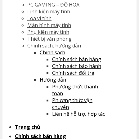
PC GAMING – ĐỒ HOẠ
No products in the cart.
Linh kiện máy tính
Loa vi tính
Màn hình máy tính
Phụ kiện máy tính
Thiết bị văn phòng
Chính sách, hướng dẫn
Chính sách
Chính sách bán hàng
Chính sách bảo hành
Chính sách đổi trả
Hướng dẫn
Phương thức thanh
toán
Phương thức vận
chuyển
Liên hệ hỗ trợ, hợp tác
Trang chủ
Chính sách bán hàng