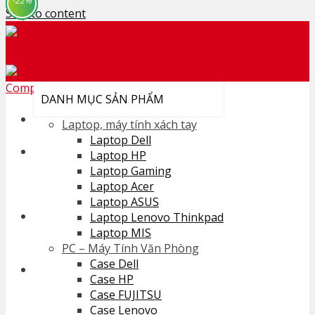
-14%
-23%
-37%
-28%
-36%
-25%
-36%
-22%
Skip to content
DANH MỤC SẢN PHẨM
Laptop, máy tính xách tay
Laptop Dell
Search for:
Laptop HP
Laptop Gaming
Laptop Acer
Laptop ASUS
Cart /
0
₫
Laptop Lenovo Thinkpad
Laptop MIS
No products in the cart.
PC – Máy Tính Văn Phòng
Case Dell
Case HP
Case FUJITSU
Cart
Case Lenovo