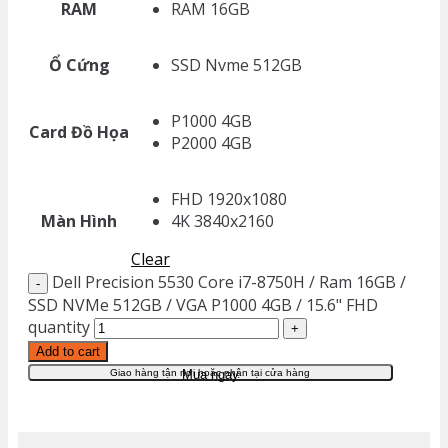
RAM
RAM 16GB
Ổ Cứng
SSD Nvme 512GB
P1000 4GB
Card Đồ Họa
P2000 4GB
FHD 1920x1080
Màn Hình
4K 3840x2160
Clear
Dell Precision 5530 Core i7-8750H / Ram 16GB /
SSD NVMe 512GB / VGA P1000 4GB / 15.6" FHD
quantity
Add to cart
Giao hàng tận nơi hoặc nhận tại cửa hàng
Mua ngay