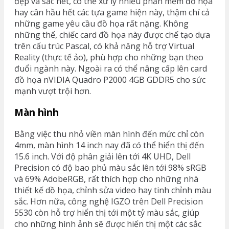
đẹp và sắc nét, có thể xử lý nhiều phần mềm đồ họa
hay cân hầu hết các tựa game hiện này, thậm chí cả
những game yêu cầu đồ họa rất nặng. Không
những thế, chiếc card đồ họa này được chế tạo dựa
trên cấu trúc Pascal, có khả năng hỗ trợ Virtual
Reality (thực tế ảo), phù hợp cho những bạn theo
đuổi ngành này. Ngoài ra có thể nâng cấp lên card
đồ họa nVIDIA Quadro P2000 4GB GDDR5 cho sức
mạnh vượt trội hơn.
Màn hình
Bằng việc thu nhỏ viền màn hình đến mức chỉ còn
4mm, màn hình 14 inch nay đã có thể hiển thị đến
15.6 inch. Với độ phân giải lên tới 4K UHD, Dell
Precision có độ bao phủ màu sắc lên tới 98% sRGB
và 69% AdobeRGB, rất thích hợp cho những nhà
thiết kế dồ họa, chỉnh sửa video hay tinh chỉnh màu
sắc. Hơn nữa, công nghệ IGZO trên Dell Precision
5530 còn hỗ trợ hiển thị tới một tỷ màu sắc, giúp
cho những hình ảnh sẽ được hiển thị một các sắc