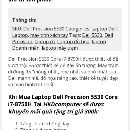
Thông tin:
SKU:
Dell Precision 5530
Categories:
Laptop Dell
,
Laptop, máy tính xách tay
Tags:
Dell 5530
,
Dell
Precision
,
laptop cũ
,
Laptop đồ họa
,
laptop
Doanh nhân
,
laptop máy trạm
Dell Precision 5530 Core i7-8750H được thiết kế để
vượt trội. Được thiết kế để gây ấn tượng. Máy trạm
di động 15 “mỏng nhất, nhẹ nhất và nhỏ nhất của
Dell mạnh mẽ, đồ họa nâng cao, thiết kế tuyệt đẹp
và màn hình tốt nhất.
Khi Mua Laptop Dell Precision 5530 Core
i7-8750H
Tại
HKDcomputer sẽ được
khuyến mãi quà tặng trị giá 300k:
Tặng chuột không dây :
Tặng túi đựng laptop