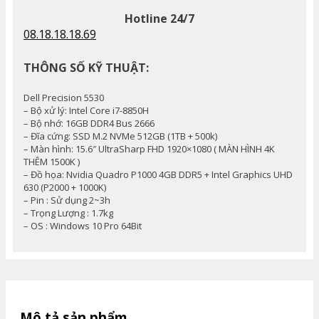
Hotline 24/7
08.18.18.18.69
THÔNG SỐ KỸ THUẬT:
Dell Precision 5530
– Bộ xử lý: Intel Core i7-8850H
– Bộ nhớ: 16GB DDR4 Bus 2666
– Đĩa cứng: SSD M.2 NVMe 512GB (1TB + 500k)
– Màn hình: 15.6″ UltraSharp FHD 1920×1080 ( MÀN HÌNH 4K
THÊM 1500K )
– Đồ họa: Nvidia Quadro P1000 4GB DDR5 + Intel Graphics UHD
630 (P2000 + 1000K)
– Pin : Sử dụng 2~3h
– Trọng Lượng : 1.7kg
– OS : Windows 10 Pro 64Bit
Mô tả sản phẩm