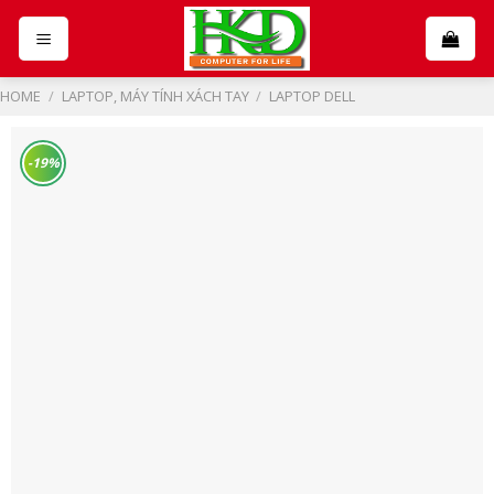
Skip
to
content
HOME
/
LAPTOP, MÁY TÍNH XÁCH TAY
/
LAPTOP DELL
-19%