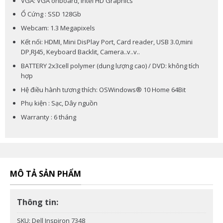
VGA: VGA onboard, Intel HD Graphics
Ổ Cứng : SSD 128Gb
Webcam: 1.3 Megapixels
Kết nối: HDMI, Mini DisPlay Port, Card reader, USB 3.0,mini
DP,RJ45, Keyboard Backlit, Camera..v..v..
BATTERY 2x3cell polymer (dung lượng cao) / DVD: không tích
hợp
Hệ điều hành tương thích: OSWindows® 10 Home 64Bit
Phụ kiện : Sạc, Dây nguồn
Warranty : 6 tháng
MÔ TẢ SẢN PHẨM
Thông tin:
SKU:
Dell Inspiron 7348