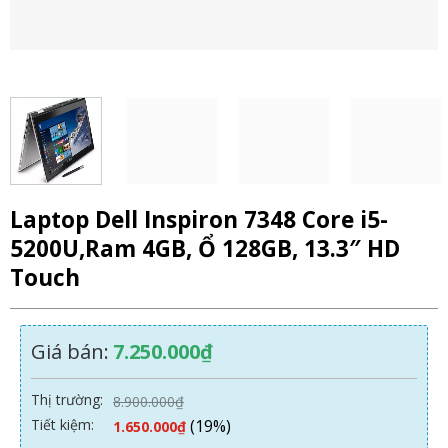
Laptop Dell Inspiron 7348 Core i5-
5200U,Ram 4GB, Ổ 128GB, 13.3″ HD
Touch
Giá bán:
7.250.000
₫
Thị trường:
8.900.000
₫
Tiết kiệm:
(19%)
1.650.000
₫