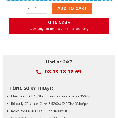
Laptop Dell Inspiron 7348 Core i5-5200U,Ram 4GB
ADD TO CART
MUA NGAY
Giao hàng tận nơi hoặc nhận tại cửa hàng
Hotline 24/7
08.18.18.18.69
THÔNG SỐ KỸ THUẬT:
Màn hình: LCD13.3Inch, Touch screen, xoay 360 độ
Bộ xử lý:CPU Intel Core i5 5200U (2.2Ghz-3Mb)/p>
RAM: RAM 4GB DDR3 Buss 1600MHz