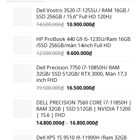
Dell Vostro 3520 i7-1255U / RAM 16GB /
SSD 256GB / 15.6” Full HD 120Hz
14.500.000
₫
10.900.000
₫
HP ProBook 440 G9 i5-1235U/Ram 16GB
/SSD 256GB/màn 14inch Full HD
12.500.000
₫
9.600.000
₫
Dell Precision 7750 i7-10850H/ RAM
32GB/ SSD 512GB/ RTX 3000, Màn 17,3
inch FHD
19.500.000
₫
16.500.000
₫
DELL PRECISION 7560 CORE I7-11850H |
RAM 32GB | SSD 512GB | NVIDIA T1200
| 15.6 | FHD
14.800.000
₫
–
16.800.000
₫
Dell XPS 15 9510 i9-11900H /Ram 32GB