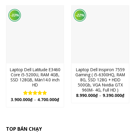
-33%
-22%
Laptop Dell Latitude E3460
Laptop Dell Inspiron 7559
Core i5-5200U, RAM 4GB,
Gaming ( i5-6300HQ, RAM
SSD 128GB, Màn14.0 inch
8G, SSD 128G + HDD
HD
500Gb, VGA Nvidia GTX
960M- 4G, Full HD )
8.990.000
₫
–
9.390.000
₫
3.900.000
₫
–
4.700.000
₫
Rated
5.00
out of 5
TOP BÁN CHẠY