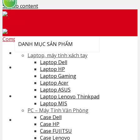
-35%
-94%
-93%
-13%
-34%
-28%
-36%
-28%
-26%
-19%
Skip to content
DANH MỤC SẢN PHẨM
Laptop, máy tính xách tay
Laptop Dell
Search for:
Laptop HP
Laptop Gaming
Laptop Acer
Laptop ASUS
Cart /
0
₫
Laptop Lenovo Thinkpad
Laptop MIS
No products in the cart.
PC – Máy Tính Văn Phòng
Case Dell
Case HP
Case FUJITSU
Cart
Case Lenovo