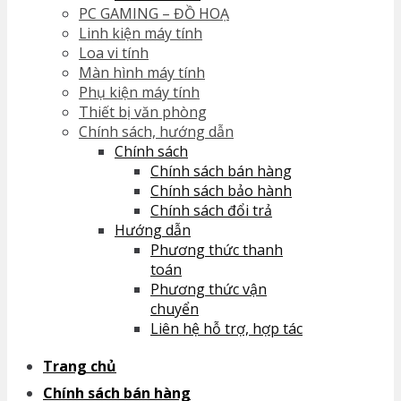
PC GAMING – ĐỒ HOẠ
No products in the cart.
Linh kiện máy tính
Loa vi tính
Màn hình máy tính
Phụ kiện máy tính
Thiết bị văn phòng
Chính sách, hướng dẫn
Chính sách
Chính sách bán hàng
Chính sách bảo hành
Chính sách đổi trả
Hướng dẫn
Phương thức thanh
toán
Phương thức vận
chuyển
Liên hệ hỗ trợ, hợp tác
Trang chủ
Chính sách bán hàng