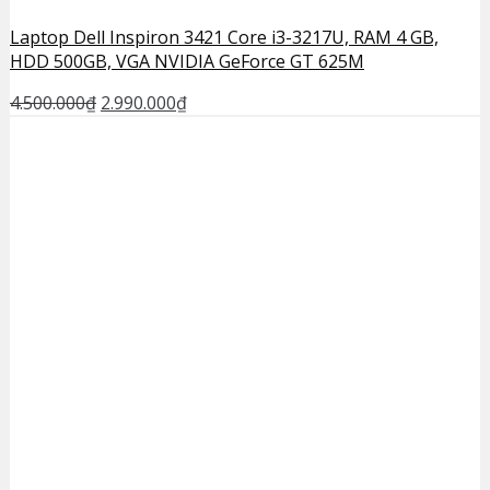
Laptop Dell Inspiron 3421 Core i3-3217U, RAM 4 GB,
HDD 500GB, VGA NVIDIA GeForce GT 625M
4.500.000
₫
2.990.000
₫