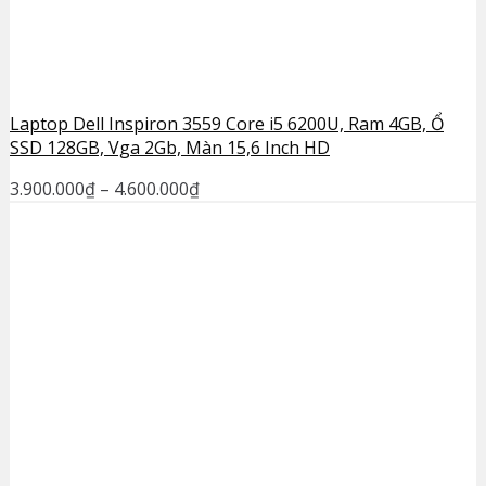
Laptop Dell Inspiron 3559 Core i5 6200U, Ram 4GB, Ổ
SSD 128GB, Vga 2Gb, Màn 15,6 Inch HD
3.900.000
₫
–
4.600.000
₫