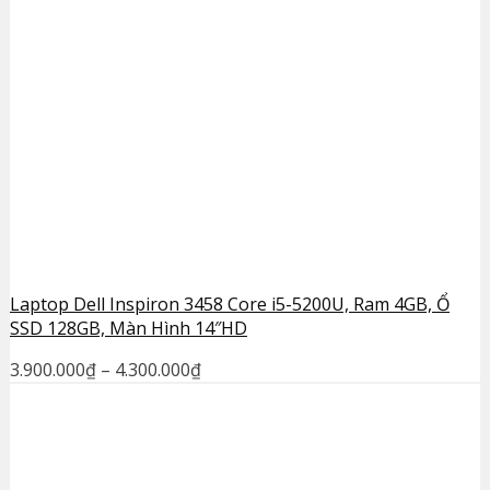
Laptop Dell Inspiron 3458 Core i5-5200U, Ram 4GB, Ổ
SSD 128GB, Màn Hình 14″HD
3.900.000
₫
–
4.300.000
₫