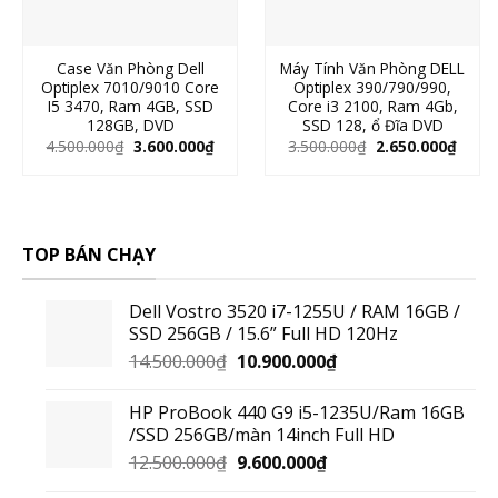
Case Văn Phòng Dell
Máy Tính Văn Phòng DELL
Optiplex 7010/9010 Core
Optiplex 390/790/990,
I5 3470, Ram 4GB, SSD
Core i3 2100, Ram 4Gb,
128GB, DVD
SSD 128, ổ Đĩa DVD
4.500.000
₫
3.600.000
₫
3.500.000
₫
2.650.000
₫
TOP BÁN CHẠY
Dell Vostro 3520 i7-1255U / RAM 16GB /
SSD 256GB / 15.6” Full HD 120Hz
14.500.000
₫
10.900.000
₫
HP ProBook 440 G9 i5-1235U/Ram 16GB
/SSD 256GB/màn 14inch Full HD
12.500.000
₫
9.600.000
₫