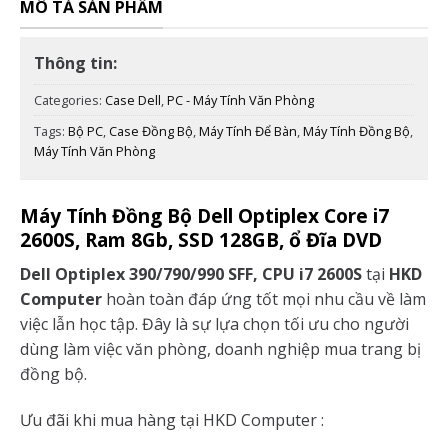
MÔ TẢ SẢN PHẨM
Thông tin:
Categories:
Case Dell
,
PC - Máy Tính Văn Phòng
Tags:
Bộ PC
,
Case Đồng Bộ
,
Máy Tính Để Bàn
,
Máy Tính Đồng Bộ
,
Máy Tính Văn Phòng
Máy Tính Đồng Bộ Dell Optiplex Core i7
2600S, Ram 8Gb, SSD 128GB, ổ Đĩa DVD
Dell Optiplex 390/790/990 SFF, CPU i7 2600S
tại
HKD
Computer
hoàn toàn đáp ứng tốt mọi nhu cầu về làm
việc lẫn học tập. Đây là sự lựa chọn tối ưu cho người
dùng làm việc văn phòng, doanh nghiệp mua trang bị
đồng bộ.
Ưu đãi khi mua hàng tại HKD Computer :