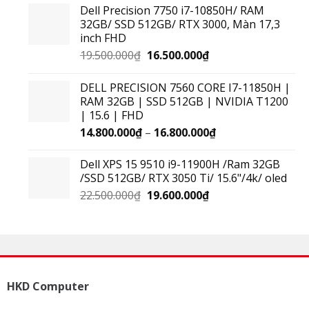
Dell Precision 7750 i7-10850H/ RAM
32GB/ SSD 512GB/ RTX 3000, Màn 17,3
inch FHD
19.500.000
₫
16.500.000
₫
DELL PRECISION 7560 CORE I7-11850H |
RAM 32GB | SSD 512GB | NVIDIA T1200
| 15.6 | FHD
14.800.000
₫
–
16.800.000
₫
Dell XPS 15 9510 i9-11900H /Ram 32GB
/SSD 512GB/ RTX 3050 Ti/ 15.6"/4k/ oled
22.500.000
₫
19.600.000
₫
HKD Computer