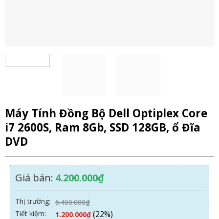
Máy Tính Đồng Bộ Dell Optiplex Core
i7 2600S, Ram 8Gb, SSD 128GB, ổ Đĩa
DVD
Giá bán:
4.200.000
₫
Thị trường:
5.400.000
₫
Tiết kiệm:
(22%)
1.200.000
₫