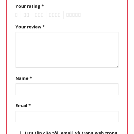
Your rating
*
1
2
3
4
5
Your review
*
Name
*
Email
*
Lưu tên của tôi, email, và trang web trong