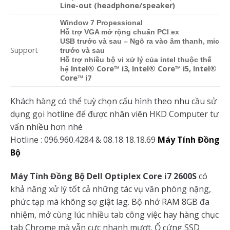
Line-out (headphone/speaker)
Window 7 Propessional
Hỗ trợ VGA mở rộng chuẩn PCI ex
USB trước và sau – Ngõ ra vào âm thanh, mic
Support
trước và sau
Hỗ trợ nhiều bộ vi xử lý của intel thuộc thế
Intel® Core™ i3, Intel® Core™ i5, Intel®
hệ
Core™ i7
Khách hàng có thể tuỳ chọn cấu hình theo nhu cầu sử
dụng gọi hotline để được nhân viên HKD Computer tư
vấn nhiều hơn nhé
Hotline : 096.960.4284 & 08.18.18.18.69
Máy Tính Đồng
Bộ
Máy Tính Đồng Bộ Dell Optiplex Core i7 2600S
có
khả năng xử lý tốt cả những tác vụ văn phòng nặng,
phức tạp mà không sợ giật lag. Bộ nhớ RAM 8GB đa
nhiệm, mở cùng lúc nhiều tab công việc hay hàng chục
tab Chrome mà vẫn cực nhanh mượt. Ổ cứng SSD