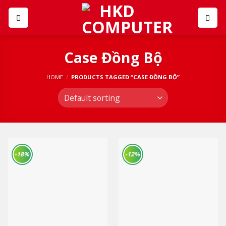
Skip
to
content
Case Đồng Bộ
HOME
/
PRODUCTS TAGGED “CASE ĐỒNG BỘ”
-18%
-12%