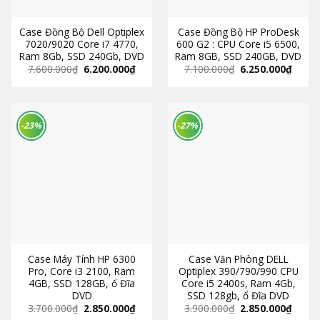
Case Đồng Bộ Dell Optiplex
Case Đồng Bộ HP ProDesk
7020/9020 Core i7 4770,
600 G2 : CPU Core i5 6500,
Ram 8Gb, SSD 240Gb, DVD
Ram 8GB, SSD 240GB, DVD
7.600.000
₫
6.200.000
₫
7.100.000
₫
6.250.000
₫
-23%
-27%
Case Máy Tính HP 6300
Case Văn Phòng DELL
Pro, Core i3 2100, Ram
Optiplex 390/790/990 CPU
4GB, SSD 128GB, ổ Đĩa
Core i5 2400s, Ram 4Gb,
DVD
SSD 128gb, ổ Đĩa DVD
3.700.000
₫
2.850.000
₫
3.900.000
₫
2.850.000
₫