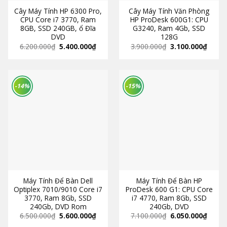
Cây Máy Tính HP 6300 Pro,
Cây Máy Tính Văn Phòng
CPU Core i7 3770, Ram
HP ProDesk 600G1: CPU
8GB, SSD 240GB, ổ Đĩa
G3240, Ram 4Gb, SSD
DVD
128G
6.200.000
₫
5.400.000
₫
3.900.000
₫
3.100.000
₫
-14%
-15%
Máy Tính Để Bàn Dell
Máy Tính Để Bàn HP
Optiplex 7010/9010 Core i7
ProDesk 600 G1: CPU Core
3770, Ram 8Gb, SSD
i7 4770, Ram 8Gb, SSD
240Gb, DVD Rom
240Gb, DVD
6.500.000
₫
5.600.000
₫
7.100.000
₫
6.050.000
₫