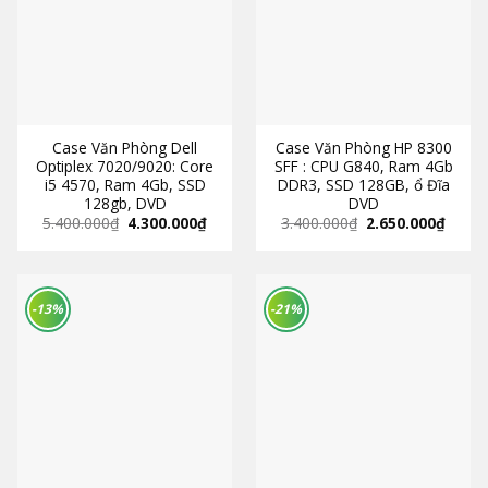
Case Văn Phòng Dell
Case Văn Phòng HP 8300
Optiplex 7020/9020: Core
SFF : CPU G840, Ram 4Gb
i5 4570, Ram 4Gb, SSD
DDR3, SSD 128GB, ổ Đĩa
128gb, DVD
DVD
5.400.000
₫
4.300.000
₫
3.400.000
₫
2.650.000
₫
-13%
-21%