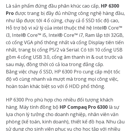
Là sản phẩm đứng đầu phân khúc cao cấp,
HP 6300
Pro
được trang bị đầy đủ những công nghệ hàng đầu,
như lắp được tới 4 ổ cứng, chạy cả ổ SSD tốc độ cao,
Hỗ trợ bộ vi xử lý của intel thuộc thế hệ Intel® Core™
i3, Intel® Core™ i5, Intel® Core™ i7, Ram lắp tới 32GB,
có cổng VGA phổ thông nhất và cổng Display tiên tiến
nhất, trang bị cổng PS/2 và Serial. Có tới 10 cổng USB
gồm 4 cổng USB 3.0, cổng âm thanh in & out trước và
sau máy, đồng thời có cả loa trong đẳng cấp.
Bằng việc chạy ổ SSD, HP 6300 Pro cung cấp một tốc
độ vô cùng nhanh và mượt mà trong mọi công việc,
hoàn toàn khác biệt so với ổ HDD phổ thông.
HP 6300 Pro phù hợp cho nhiều đối tượng khách
hàng. Máy tính đồng bộ
HP Compaq Pro 6300
là sự
lựa chọn lý tưởng cho doanh nghiệp, nhân viên văn
phòng (kế toán, kinh doanh), thiết kế đồ họa. Nhu cầu
sử dụng cho sinh viên phục vụ cho học tập với nhiều