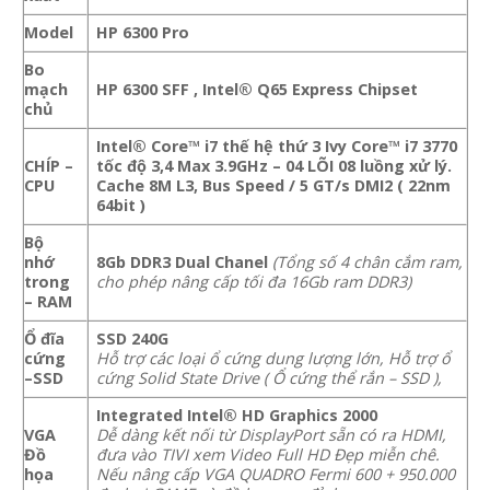
Model
HP 6300 Pro
Bo
mạch
HP 6300 SFF , Intel® Q65 Express Chipset
chủ
Intel® Core™ i7 thế hệ thứ 3 Ivy Core™ i7 3770
CHÍP –
tốc độ 3,4 Max 3.9GHz – 04 LÕI 08 luồng xử lý.
CPU
Cache 8M L3, Bus Speed / 5 GT/s DMI2 ( 22nm
64bit )
Bộ
nhớ
8Gb
DDR3 Dual Chanel
(
Tổng số 4 chân cắm ram,
trong
cho phép nâng cấp tối đa 16Gb ram DDR3)
– RAM
Ổ đĩa
SSD 240G
cứng
Hỗ trợ các loại ổ cứng dung lượng lớn, Hỗ trợ ổ
–SSD
cứng Solid State Drive ( Ổ cứng thể rắn – SSD ),
Integrated Intel® HD Graphics 2000
VGA
Dễ dàng kết nối từ DisplayPort sẵn có ra HDMI,
Đồ
đưa vào TIVI xem Video Full HD Đẹp miễn chê.
họa
Nếu nâng cấp VGA QUADRO Fermi 600 + 950.000