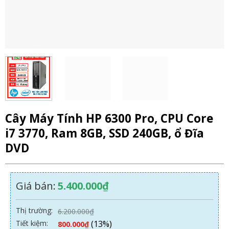
Cây Máy Tính HP 6300 Pro, CPU Core
i7 3770, Ram 8GB, SSD 240GB, ổ Đĩa
DVD
Giá bán:
5.400.000
₫
Thị trường:
6.200.000
₫
Tiết kiệm:
(13%)
800.000
₫