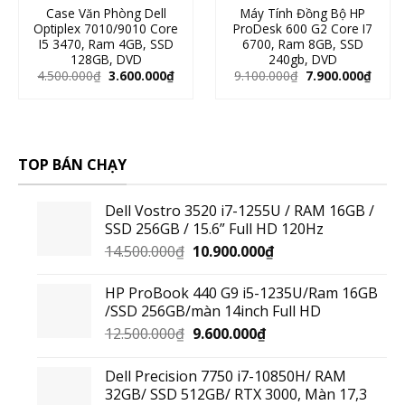
Case Văn Phòng Dell
Máy Tính Đồng Bộ HP
Optiplex 7010/9010 Core
ProDesk 600 G2 Core I7
I5 3470, Ram 4GB, SSD
6700, Ram 8GB, SSD
128GB, DVD
240gb, DVD
4.500.000
₫
3.600.000
₫
9.100.000
₫
7.900.000
₫
TOP BÁN CHẠY
Dell Vostro 3520 i7-1255U / RAM 16GB /
SSD 256GB / 15.6” Full HD 120Hz
14.500.000
₫
10.900.000
₫
HP ProBook 440 G9 i5-1235U/Ram 16GB
/SSD 256GB/màn 14inch Full HD
12.500.000
₫
9.600.000
₫
Dell Precision 7750 i7-10850H/ RAM
32GB/ SSD 512GB/ RTX 3000, Màn 17,3