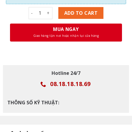
Cây Máy Tính HP 6300 Pro, CPU Core i7 3770, Ram
ADD TO CART
MUA NGAY
Giao hàng tận nơi hoặc nhận tại cửa hàng
Hotline 24/7
08.18.18.18.69
THÔNG SỐ KỸ THUẬT: