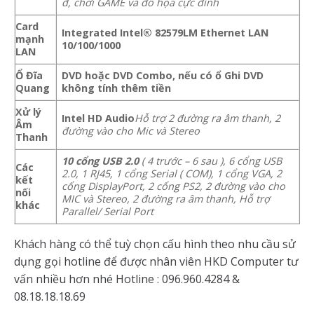
đ, chơi GAME và đồ họa cực đỉnh
Card
Integrated Intel® 82579LM Ethernet LAN
mạnh
10/100/1000
LAN
Ổ Đĩa
DVD hoặc DVD Combo, nếu có ổ Ghi DVD
Quang
không tính thêm tiền
Xử lý
Intel HD Audio
Hỗ trợ 2 đường ra âm thanh, 2
Âm
đường vào cho Mic và Stereo
Thanh
10 cổng USB 2.0
( 4 trước – 6 sau ), 6 cổng USB
Các
2.0, 1 RJ45, 1 cổng Serial ( COM), 1 cổng VGA, 2
kết
cổng DisplayPort, 2 cổng PS2, 2 đường vào cho
nối
MIC và Stereo, 2 đường ra âm thanh, Hỗ trợ
khác
Parallel/ Serial Port
Khách hàng có thể tuỳ chọn cấu hình theo nhu cầu sử
dụng gọi hotline để được nhân viên HKD Computer tư
vấn nhiều hơn nhé Hotline : 096.960.4284 &
08.18.18.18.69