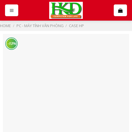
Skip
to
content
HOME
/
PC - MÁY TÍNH VĂN PHÒNG
/
CASE HP
-13%