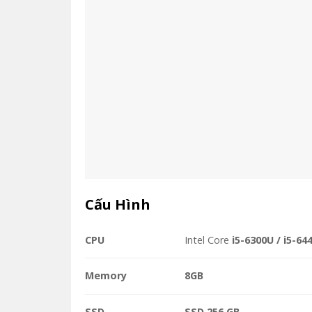
Cấu Hình
CPU
Intel Core
i5-6300U / i5-64
Memory
8GB
SSD
SSD 256 GB