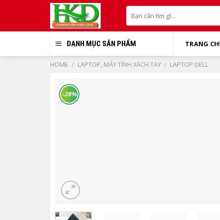
Skip
Search
to
for:
content
DANH MỤC SẢN PHẨM
TRANG CH
HOME
/
LAPTOP, MÁY TÍNH XÁCH TAY
/
LAPTOP DELL
-28%