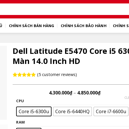
Ủ
CHÍNH SÁCH BÁN HÀNG
CHÍNH SÁCH BẢO HÀNH
CHÍNH S
Dell Latitude E5470 Core i5 6
Màn 14.0 Inch HD
(
5
customer reviews)
Rated
5
5.00
out of 5
based on
4.300.000
₫
–
4.850.000
₫
customer
CL
ratings
CPU
Core i5-6300u
Core i5-6440HQ
Core i7-6600u
RAM