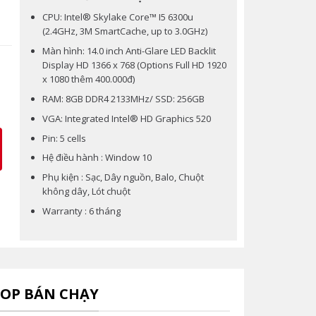
CPU: Intel® Skylake Core™ I5 6300u
(2.4GHz, 3M SmartCache, up to 3.0GHz)
Màn hình: 14.0 inch Anti-Glare LED Backlit
Display HD 1366 x 768 (Options Full HD 1920
x 1080 thêm 400.000đ)
 SSD 256G, Màn 14.0 Inch HD quantity
RAM: 8GB DDR4 2133MHz/ SSD: 256GB
VGA: Integrated Intel® HD Graphics 520
Pin: 5 cells
Hệ điều hành : Window 10
Phụ kiện : Sạc, Dây nguồn, Balo, Chuột
không dây, Lót chuột
Warranty : 6 tháng
OP BÁN CHẠY