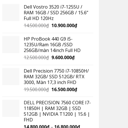
Dell Vostro 3520 i7-1255U /
RAM 16GB / SSD 256GB / 15.6”
Full HD 120Hz
14.500.000
₫
10.900.000
₫
HP ProBook 440 G9 i5-
1235U/Ram 16GB /SSD
256GB/màn 14inch Full HD
12.500.000
₫
9.600.000
₫
Dell Precision 7750 i7-10850H/
RAM 32GB/ SSD 512GB/ RTX
3000, Màn 17,3 inch FHD
19.500.000
₫
16.500.000
₫
DELL PRECISION 7560 CORE I7-
11850H | RAM 32GB | SSD
512GB | NVIDIA T1200 | 15.6 |
FHD
14.800.000
₫
–
16.800.000
₫