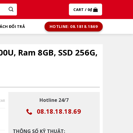
CART /
0
₫
HOTLINE: 08.1818.1869
ÁCH ĐỔI TRẢ
300U, Ram 8GB, SSD 256G,
Hotline 24/7
EAR
08.18.18.18.69
THÔNG SỐ KỸ THUẬT: