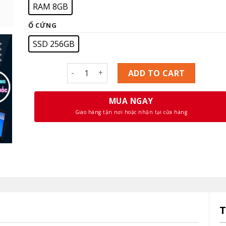
RAM 8GB
Ổ CỨNG
SSD 256GB
Dell Latitude E5470 Core i5 6300U, Ram 8GB,
ADD TO CART
MUA NGAY
Giao hàng tận nơi hoặc nhận tại cửa hàng
T