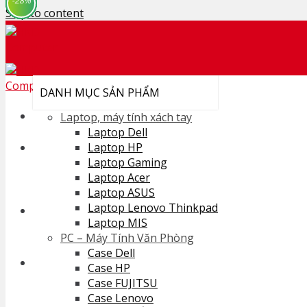
-31%
-35%
-22%
-36%
-13%
-19%
-34%
-36%
-28%
Skip to content
DANH MỤC SẢN PHẨM
Laptop, máy tính xách tay
Laptop Dell
Search for:
Laptop HP
Laptop Gaming
Laptop Acer
Laptop ASUS
Laptop Lenovo Thinkpad
Cart /
0
₫
Laptop MIS
No products in the cart.
PC – Máy Tính Văn Phòng
Case Dell
Case HP
Case FUJITSU
Cart
Case Lenovo