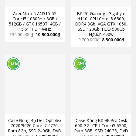
Acer Nitro 5 AN515-55
Bộ PC Gaming : Gigabyte
Core i5 10300H / 8GB /
H110, CPU Core I5 6500,
512GB / GTX 1650Ti 4GB /
DDR4 8Gb, VGA GTX 1050,
15.6″ FHD 144Hz
SSD 120Gb, HDD 500Gb
Nguồn 400w
13.200.000
₫
10.900.000
₫
9.700.000
₫
8.500.000
₫
-18%
-12%
Case Đồng Bộ Dell Optiplex
Case Đồng Bộ HP ProDesk
7020/9020 Core i7 4770,
600 G2 : CPU Core i5 6500,
Ram 8Gb, SSD 240Gb, DVD
Ram 8GB, SSD 240GB, DVD