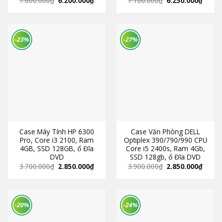
7.600.000
₫
6.200.000
₫
7.100.000
₫
6.250.000
₫
-23%
-27%
Case Máy Tính HP 6300
Case Văn Phòng DELL
Pro, Core i3 2100, Ram
Optiplex 390/790/990 CPU
4GB, SSD 128GB, ổ Đĩa
Core i5 2400s, Ram 4Gb,
DVD
SSD 128gb, ổ Đĩa DVD
3.700.000
₫
2.850.000
₫
3.900.000
₫
2.850.000
₫
-20%
-24%