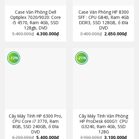
Case Văn Phòng Dell
Case Văn Phòng HP 8300
Optiplex 7020/9020: Core
SFF : CPU G840, Ram 4Gb
i5 4570, Ram 4Gb, SSD
DDR3, SSD 128GB, ổ Đĩa
128gb, DVD
DVD
5.400.000
₫
4.300.000
₫
3.400.000
₫
2.650.000
₫
-13%
-21%
Cây Máy Tính HP 6300 Pro,
Cây Máy Tính Văn Phòng
CPU Core i7 3770, Ram
HP ProDesk 600G1: CPU
8GB, SSD 240GB, ổ Đĩa
G3240, Ram 4Gb, SSD
DVD
128G
6.200.000
₫
5.400.000
₫
3.900.000
₫
3.100.000
₫